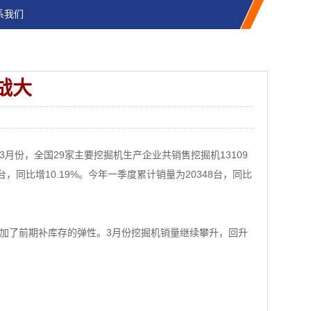
系我们
战大
份，全国29家主要挖掘机生产企业共销售挖掘机13109
1台，同比增10.19%。今年一季度累计销量为20348台，同比
加了前期补库存的弹性。3月份挖掘机销量继续攀升，回升