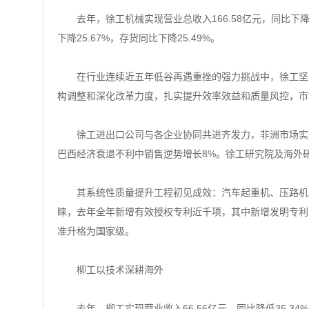
去年，徐工机械实现营业总收入166.58亿元，同比下降28
下降25.67%，存货同比下降25.49%。
在行业连续近五年低谷再遇重挫的强力挑战中，徐工坚定贯
构调整和深化改革力度，扎实提升效率效益和质量风控，市
徐工进出口公司与各企业协同共进齐发力，非洲市场实现突
巴西经济衰退不利中销售逆势增长8%。徐工研究院及海外
其系统性质量提升工程初见成效：汽车起重机、压路机、装
睐，去年全年新增有效授权专利近千项，其中新增发明专利
准升格为国家级。
柳工以技术深耕海外
去年，柳工实现营业收入66.56亿元，同比降低35.34%;利