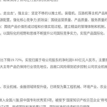
、走出去”，强主业：坚定不移的以推土机、装载机、压路机等主机产品
源配置，强化核心竞争力;抓效益：围绕运营质量、产品质量、服务质量
功：围绕产品价值形成过程和价值实现过程，建立精益的管理体制和机制
布局，以国际化的视野和思维不断提升公司国际竞争实力，实现产品国际化
比下降19.72%，实现归属于母公司股东的净利润0.83亿元人民币，
大主导产品仍保持行业领先地位，且敞口风险得到初步控制;公司农业机
农业机械、金融领域转型升级，已转型为集工程机械、环境产业、农业
入全国八强;获中国专利优秀奖3项，被授予“国家知识产权示范企业”称
订4项，完成国际标准投票17项，国际标准的话语权日益增强。