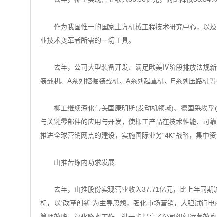
作为我国惟一的国家土方机械工程技术研究中心，以及拥有
业技术变革者所需的一切工具。
去年，公司大型装备开发、满足欧美Ⅳ阶段排放法规新产
装载机、A系列挖掘装载机、A系列起重机、E系列压路机
柳工继续深化与美国康明斯(发动机领域)、德国采埃孚(
与关键零部件的应用与开发，使柳工产品在技术性能、可靠
推进全球营销网点的建设，实施国际业务“4K”战略，集中
山推苦练内功求发展
去年，山推股份实现营业收入37.71亿元，比上年同期减少
标，以“改革创新”为主导思想，强化市场营销，大胆试行电
管理效能，深化降本工作，进一步提高了公司组织运营效率