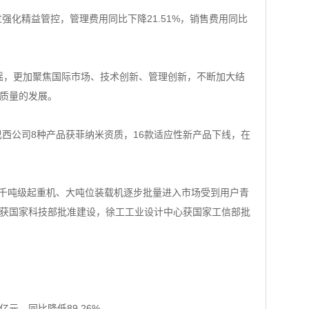
通过强化精益管控，管理费用同比下降21.51%，销售费用同比
摇，更加聚焦国际市场、技术创新、管理创新，不断加大结
质量的发展。
公司8种产品获菲纳米资质，16款适应性新产品下线，在
。千吨级起重机、大吨位装载机逐步批量进入市场受到用户青
室获国家科技部批准建设，徐工工业设计中心获国家工信部批
亿元，同比降低89.26%。