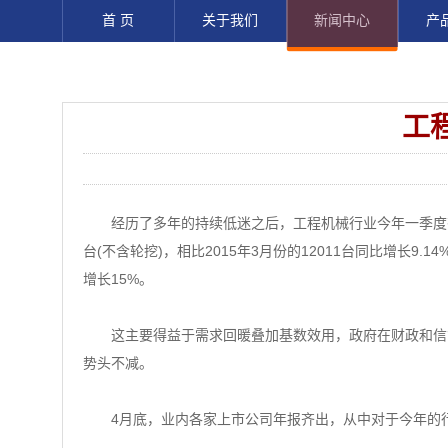
首 页
关于我们
新闻中心
产
工
经历了多年的持续低迷之后，工程机械行业今年一季度有回暖
台(不含轮挖)，相比2015年3月份的12011台同比增长9.
增长15%。
这主要得益于需求回暖叠加基数效用，政府在财政和信贷
势头不减。
4月底，业内各家上市公司年报齐出，从中对于今年的