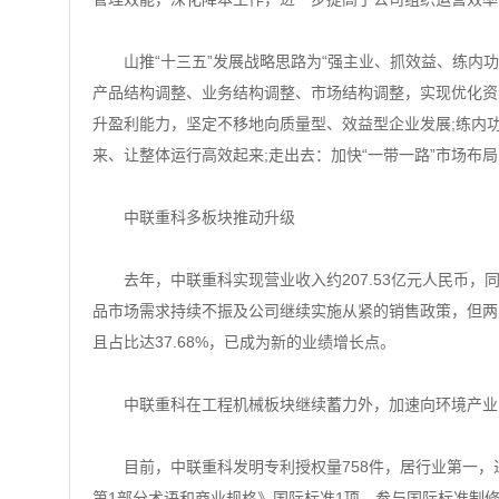
山推“十三五”发展战略思路为“强主业、抓效益、练内功
产品结构调整、业务结构调整、市场结构调整，实现优化资
升盈利能力，坚定不移地向质量型、效益型企业发展;练内
来、让整体运行高效起来;走出去：加快“一带一路”市场
中联重科多板块推动升级
去年，中联重科实现营业收入约207.53亿元人民币，同
品市场需求持续不振及公司继续实施从紧的销售政策，但两
且占比达37.68%，已成为新的业绩增长点。
中联重科在工程机械板块继续蓄力外，加速向环境产业、
目前，中联重科发明专利授权量758件，居行业第一，进
第1部分术语和商业规格》国际标准1项，参与国际标准制修