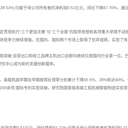
.53%;归属于母公司所有者的净利润0.51亿元，同比下降87.76%，
彻执行“三个更加注重”与“三个全面”的指导思想和各项重大举措不动
场竞争力继续增强，在国内、国际两个市场上取得了优异成绩，实现了有
破;自营出口和徐工品牌主机出口总额均继续位居国内行业第一位。巴西
研究中心成为新的关键创新载体。
载机超早期及早期故障反馈率分别累计下降65.5%、38%和近40%
200余项;国际专利实现突破。研究院国家级高端工程机械智能制造实验
润总额0.51亿元，同比降低82.71%;归属于母公司所有者的净利润0.21