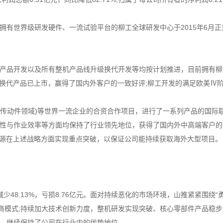
世界级研发硬件、一流试验平台的柳工全球研发中心于2015年6月正
品开发以及所有整机产品线升级换代开发等均按计划推进，目前拥有柳工
等换代产品已上市，赢得了国内外客户的一致好评;柳工开发的满足欧美Ⅳ
传动件领域)等世界一流企业的合资合作项目，进行了一系列产品的国际
性与作业效率等方面均保持了行业领先地位，获得了国内外中高端客户的
资源在上述战略方面实现重点突破，以保证公司能持续获取海外大型项目。
48.13%，亏损8.76亿元。面对持续恶化的市场环境，山推紧紧围绕
商模式;持续加大技术创新力度，整机研发实现突破、核心零部件产品稳步
，继续保持了公司在行业内的优势地位。